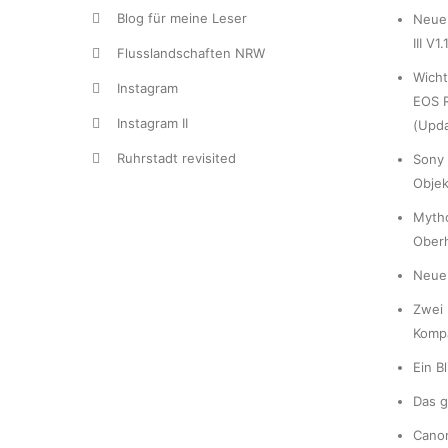
Blog für meine Leser
Neue 
III V1.
Flusslandschaften NRW
Wicht
Instagram
EOS R
Instagram II
(Upda
Ruhrstadt revisited
Sony 
Objek
Myth
Ober
Neue 
Zwei 
Komp
Ein B
Das g
Cano