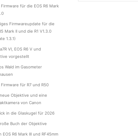
Firmware für die EOS R6 Mark
1.0
iges Firmwareupdate für die
5 Mark II und die R1 V1.3.0
te 1.3.1)
a7R VI, EOS R6 V und
tive vorgestellt
os Wald im Gasometer
hausen
Firmware für R7 und R50
neue Objektive und eine
aktkamera von Canon
lick in die Glaskugel für 2026
roße Buch der Objektive
n EOS R6 Mark III und RF45mm