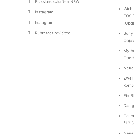
Flusslandschaften NRW
Wicht
Instagram
EOS R
Instagram II
(Upda
Ruhrstadt revisited
Sony 
Objek
Myth
Ober
Neue 
Zwei 
Komp
Ein B
Das g
Cano
f1,2 
Neue