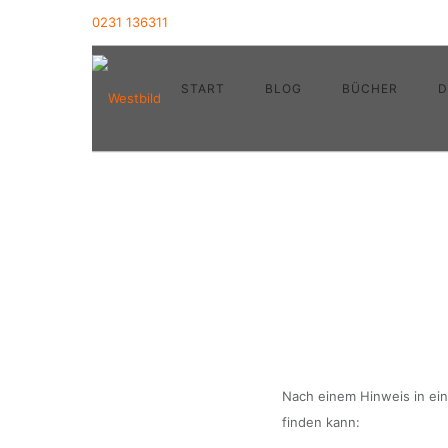
0231 136311
START
BLOG
BÜCHER
D
Nach einem Hinweis in ei
finden kann: