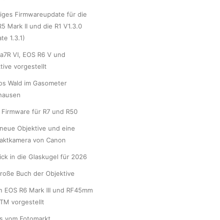
iges Firmwareupdate für die
5 Mark II und die R1 V1.3.0
te 1.3.1)
a7R VI, EOS R6 V und
tive vorgestellt
os Wald im Gasometer
hausen
Firmware für R7 und R50
neue Objektive und eine
aktkamera von Canon
lick in die Glaskugel für 2026
roße Buch der Objektive
n EOS R6 Mark III und RF45mm
STM vorgestellt
s vom Fotomarkt