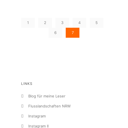
1
2
3
4
5
6
7
LINKS
Blog für meine Leser
Flusslandschaften NRW
Instagram
Instagram II