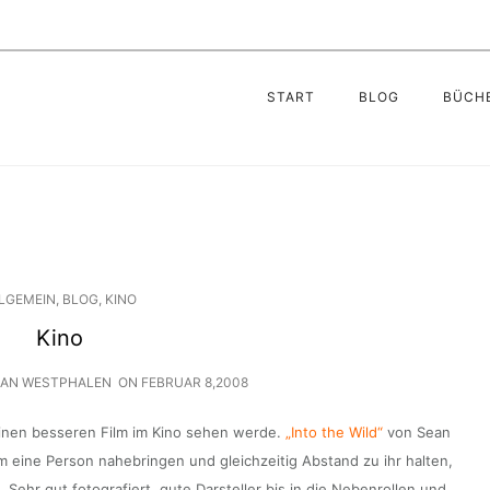
START
BLOG
BÜCH
LGEMEIN
,
BLOG
,
KINO
Kino
IAN WESTPHALEN
ON
FEBRUAR 8,2008
 einen besseren Film im Kino sehen werde.
„Into the Wild“
von Sean
em eine Person nahebringen und gleichzeitig Abstand zu ihr halten,
Sehr gut fotografiert, gute Darsteller bis in die Nebenrollen und