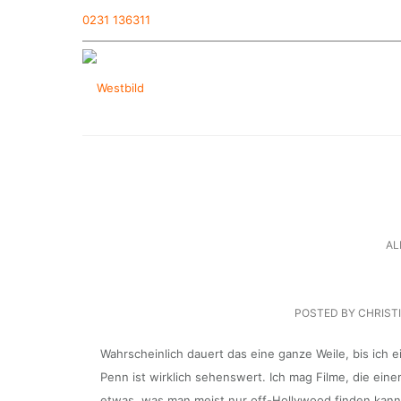
0231 136311
AL
POSTED BY CHRIST
Wahrscheinlich dauert das eine ganze Weile, bis ich
Penn ist wirklich sehenswert. Ich mag Filme, die ein
etwas, was man meist nur off-Hollywood finden kann. 