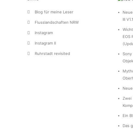
Blog für meine Leser
Neue 
III V1.
Flusslandschaften NRW
Wicht
Instagram
EOS R
Instagram II
(Upda
Ruhrstadt revisited
Sony 
Objek
Myth
Ober
Neue 
Zwei 
Komp
Ein B
Das g