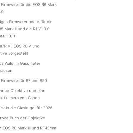
Firmware für die EOS R6 Mark
1.0
iges Firmwareupdate für die
5 Mark II und die R1 V1.3.0
te 1.3.1)
a7R VI, EOS R6 V und
tive vorgestellt
os Wald im Gasometer
hausen
Firmware für R7 und R50
neue Objektive und eine
aktkamera von Canon
lick in die Glaskugel für 2026
roße Buch der Objektive
n EOS R6 Mark III und RF45mm