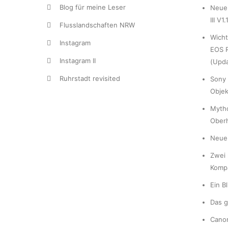
Blog für meine Leser
Neue 
III V1.
Flusslandschaften NRW
Wicht
Instagram
EOS R
Instagram II
(Upda
Ruhrstadt revisited
Sony 
Objek
Myth
Ober
Neue 
Zwei 
Komp
Ein B
Das g
Cano